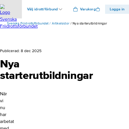
Välj idrott/förbund
Varukorg
Logga in
Svenska Friidrottsförbundet
Artikelsidor
Nya starterutbildningar
Publicerad:
8 dec 2025
Nya
starterutbildningar
När
vi
nu
har
arbetat
med