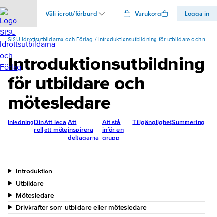
Välj idrott/förbund
Varukorg
Logga in
SISU Idrottsutbildarna och Förlag
Introduktionsutbildning för utbildare och möte
Introduktionsutbildning
för utbildare och
mötesledare
Inledning
Din
Att leda
Att
Att stå
Tillgänglighet
Summering
roll
ett möte
inspirera
inför en
deltagarna
grupp
Avsnittets innehåll
Öppna av
Introduktion
Utbildare
Mötesledare
Drivkrafter som utbildare eller mötesledare