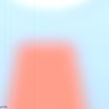
uppgift i varje
avsnitt finns ett
obligatoriskt
test. För att bli
klar med
utbildningen
måste du ha
svarat rätt på
frågorna.&nbsp
; Freja+ För att
kunna gå
kursen i
Lärplattformen
behöver du
appen Freja+.
Freja+&nbsp;an
vänds för en
säker
hantering av
dina
personuppgifte
r och
rapportering av
genomförda
kurser. Så
fritt