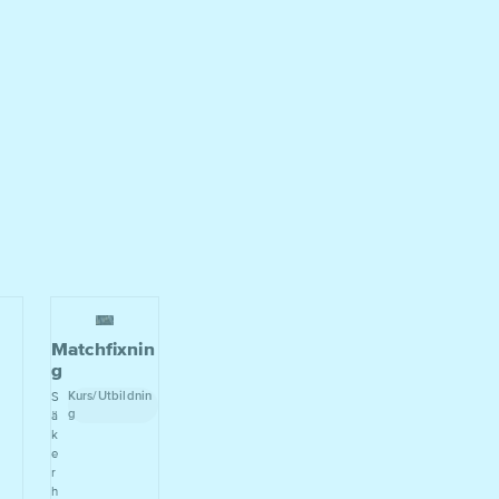
Matchfixnin
g
Kurs/Utbildnin
S
g
ä
k
e
r
h