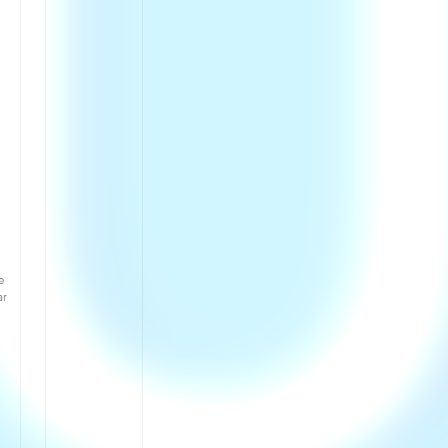
och med den
följer risk för
hot och
påtryckningar
mot dig som är
aktiv inom
idrotten.
Upplägg
Utbildningen
genomförs
som digitala
självstudier
och består av
olika
ämnesavsnitt
med texter,
e
filmer och
ar
bilder. Markera
varje uppgift
som klar när du
har läst och
tycker att du
har förstått
innehållet.&nbs
p;Som sista