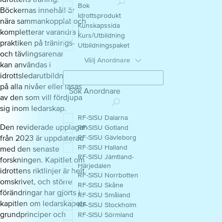
Bok
Böckernas innehåll är
Idrottsprodukt
nära sammankopplat och
Kunskapssida
kompletterar varandra i
Kurs/Utbildning
praktiken på tränings-
Utbildningspaket
och tävlingsarenan. Den
Välj Anordnare
kan användas i
idrottsledarutbildningar
på alla nivåer eller läsas
Sök Anordnare
av den som vill fördjupa
sig inom ledarskap.
RF-SISU Dalarna
Den reviderade upplagan
RF-SISU Gotland
från 2023 är uppdaterad
RF-SISU Gävleborg
RF-SISU Halland
med den senaste
RF-SISU Jämtland-
forskningen. Kapitlet om
Härjedalen
idrottens riktlinjer är helt
RF-SISU Norrbotten
omskrivet, och större
RF-SISU Skåne
förändringar har gjorts i
RF-SISU Småland
kapitlen om ledarskapets
RF-SISU Stockholm
grundprinciper och
RF-SISU Sörmland