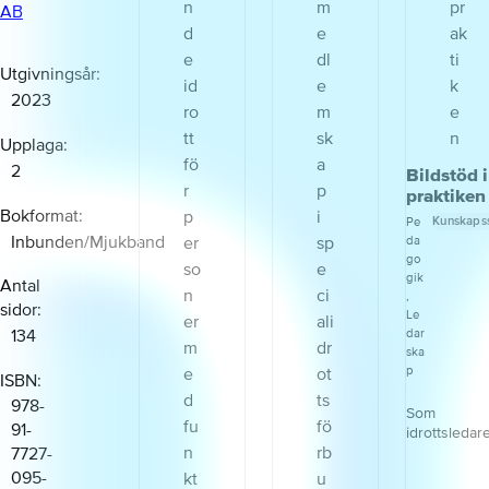
AB
Utgivningsår
2023
Upplaga
2
Bildstöd i
praktiken
Bokformat
Kunskaps
Pe
Inbunden/Mjukband
da
go
gik
Antal
,
sidor
Le
134
dar
ska
p
ISBN
978-
Som
91-
idrottsledar
7727-
vill du att all
ska förstå,
095-