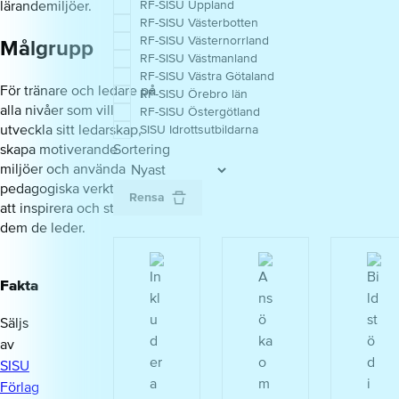
lärandemiljöer.
RF-SISU Uppland
RF-SISU Västerbotten
RF-SISU Västernorrland
Målgrupp
RF-SISU Västmanland
RF-SISU Västra Götaland
För tränare och ledare på
RF-SISU Örebro län
alla nivåer som vill
RF-SISU Östergötland
utveckla sitt ledarskap,
SISU Idrottsutbildarna
skapa motiverande
Sortering
miljöer och använda
pedagogiska verktyg för
Rensa
att inspirera och stödja
dem de leder.
Fakta
Säljs
av
SISU
Förlag