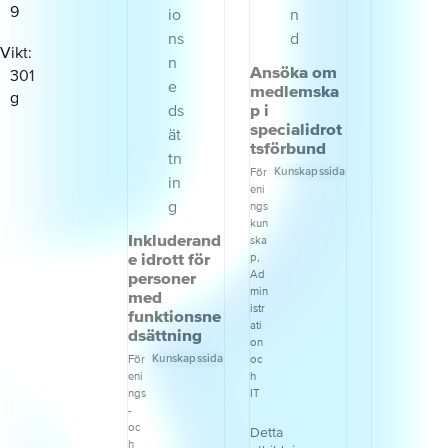
känna sig
9
trygga och 
delaktiga. I 
Vikt
här lärande
Ansöka om
301
materialet få
medlemska
du enkla
g
p i
verktyg för 
specialidrot
du visuellt 
tsförbund
stödja med
hjälp av bild
Kunskapssida
För
som kan gö
eni
träning, tävl
ngs
och match
kun
tydligare – f
Inkluderand
ska
fler.
e idrott för
p,
personer
Ad
min
med
istr
funktionsne
ati
dsättning
on
Kunskapssida
För
oc
eni
h
ngs
IT
-
oc
Detta
h