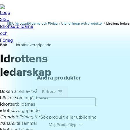
SISU Idrottsutbildarna och Förlag
Utbildningar och produkter
Idrottens ledar
Bok
Idrottsövergripande
Idrottens
ledarskap
Andra produkter
Boken är en av två
Filtrera
böcker som ingår i SISU
Idrottsutbildarnas
idrottsövergripande
Grundutbildning för
Sök produkt eller utbildning
tränare
, tillsammans med
Välj Produkttyp
Idrottens träning.