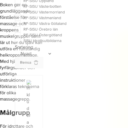
RF-SISU Uppland
Boken ger en
RF-SISU Västerbotten
grundläggande
RF-SISU Västernorrland
förståelse för
RF-SISU Västmanland
massage och
RF-SISU Västra Götaland
RF-SISU Örebro län
kroppens
RF-SISU Östergötland
muskelgrupper samt
SISU Idrottsutbildarna
lär ut hur du själv kan
Sortering
utföra en fullständig
helkroppsmassage.
Med hjälp av tydliga
Rensa
fyrfärgsbilder och
utförliga
instruktioner
förklaras teknikerna
för olika
massagegrepp.
Målgrupp
För idrottare och