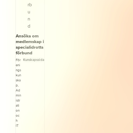
Ansöka om
medlemskap i
specialidrotts
förbund
Kunskapssida
För
eni
ngs
kun
ska
p,
Ad
min
istr
ati
on
oc
h
IT