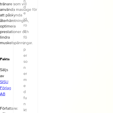
tränare som vill
använda massage för
att påskynda
återhämtningen,
optimera
prestationer och
lindra
muskelspänningar.
Fakta
Säljs
av
SISU
Förlag
AB
Författare