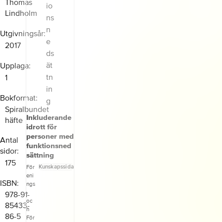
Thomas
Lindholm
Utgivningsår
2017
Upplaga
1
Bokformat
Spiralbundet
Inkluderande
häfte
idrott för
personer med
Antal
funktionsned
sidor
sättning
175
Kunskapssida
För
eni
ISBN
ngs
-
978-91-
oc
85433-
h
86-5
För