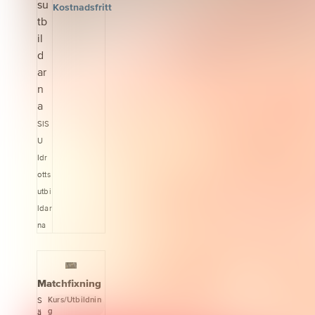
Kostnadsfritt
SIS
U
Idr
otts
utbi
ldar
na
Matchfixning
Kurs/Utbildnin
S
g
ä