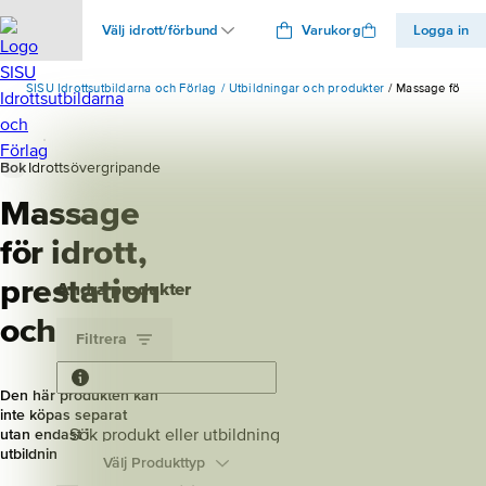
Välj idrott/förbund
Varukorg
Logga in
SISU Idrottsutbildarna och Förlag
Utbildningar och produkter
Massage för idro
Bok
Idrottsövergripande
Massage
för idrott,
prestation
Andra produkter
och hälsa
Filtrera
Den här produkten kan
inte köpas separat
Sök produkt eller utbildning
utan endast i
utbildningspaket
Välj Produkttyp