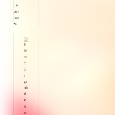
nybildad
förening.
otts
utbi
ldar
na