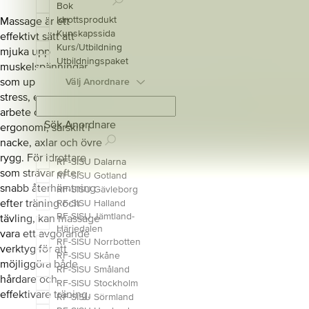
Bok
Idrottsprodukt
Massage är ett
Kunskapssida
effektivt sätt att
Kurs/Utbildning
mjuka upp
Utbildningspaket
muskelspänningar
som uppstår vid
Välj Anordnare
stress, ensidigt
arbete och bristande
Sök Anordnare
ergonomi, särskilt i
nacke, axlar och övre
rygg. För idrottare
RF-SISU Dalarna
som strävar efter
RF-SISU Gotland
snabb återhämtning
RF-SISU Gävleborg
efter träning och
RF-SISU Halland
RF-SISU Jämtland-
tävling, kan massage
Härjedalen
vara ett avgörande
RF-SISU Norrbotten
verktyg för att
RF-SISU Skåne
möjliggöra både
RF-SISU Småland
hårdare och
RF-SISU Stockholm
effektivare träning.
RF-SISU Sörmland