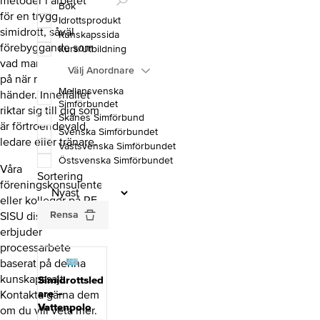
metoder i arbetet
Bok
för en trygg
Idrottsprodukt
simidrott, såväl
Kunskapssida
förebyggande som
Kurs/Utbildning
vad man ska tänka
Välj Anordnare
på när något
Mellansvenska
händer. Innehållet
Simförbundet
riktar sig till dig som
Skånes Simförbund
är förtroendevald,
Svenska Simförbundet
ledare eller tränare.
Västsvenska Simförbundet
Östsvenska Simförbundet
Våra
Sortering
föreningskonsulenter
eller kollegor på RF-
Rensa
SISU distrikt
erbjuder
processarbete
baserat på denna
kunskapssajt.
Simidrottsled
are –
Kontakta gärna dem
Vattenpolo
om du vill veta mer.