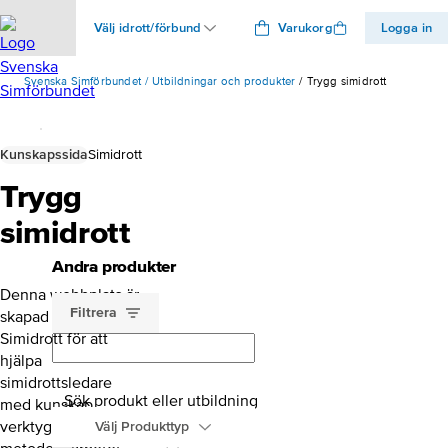
Välj idrott/förbund
Varukorg
Logga in
Svenska Simförbundet
Utbildningar och produkter
Trygg simidrott
Kunskapssida
Simidrott
Trygg
simidrott
Andra produkter
Denna webbplats är
Filtrera
skapad av Svensk
Simidrott för att
hjälpa
simidrottsledare
Sök produkt eller utbildning
med kunskap,
verktyg och
Välj Produkttyp