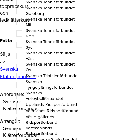
Svenska Tennisförbundet
topprepskurs
Svenska Tennisförbundet
och
Göteborg
Svenska Tennisförbundet
ledklätterkurs​
Mitt
.
Svenska Tennisförbundet
Norr
Fakta
Svenska Tennisförbundet
Syd
Svenska Tennisförbundet
Säljs
Väst
av
Svenska Tennisförbundet
Svenska
Öst
Svenska Triathlonförbundet
Klätterförbundet
Svenska
Tyngdlyftningsförbundet
Svenska
Anordnare
Volleybollförbundet
Svenska
Upplands Ridsportförbund
Klätterförbundet
Värmlands Ridsportförbund
Västergötlands
Arrangör
Ridsportförbund
Västmanlands
Svenska
Ridsportförbund
Klätterförbundet
Västsvenska Simförbundet