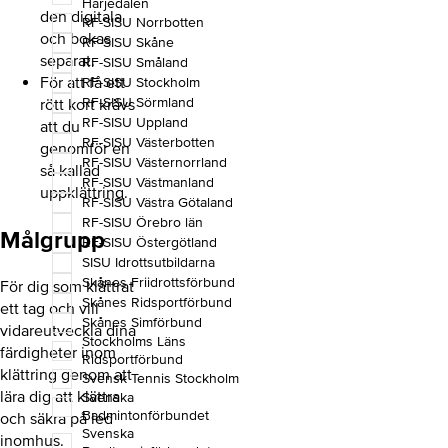
Härjedalen
den digitala
RF-SISU Norrbotten
och bokas
RF-SISU Skåne
separat.
RF-SISU Småland
För att få ett
RF-SISU Stockholm
RF-SISU Sörmland
rött kort krävs
RF-SISU Uppland
att du
RF-SISU Västerbotten
genomför en
RF-SISU Västernorrland
så kallad
RF-SISU Västmanland
uppklättring.
RF-SISU Västra Götaland
RF-SISU Örebro län
Målgrupp
RF-SISU Östergötland
SISU Idrottsutbildarna
Skånes Friidrottsförbund
För dig som klättrat
Skånes Ridsportförbund
ett tag och vill
Skånes Simförbund
vidareutveckla dina
Stockholms Läns
färdigheter inom
Ridsportförbund
klättring genom att
Svensk Tennis Stockholm
lära dig att klättra
Svenska
Badmintonförbundet
och säkra på led
Svenska
inomhus.