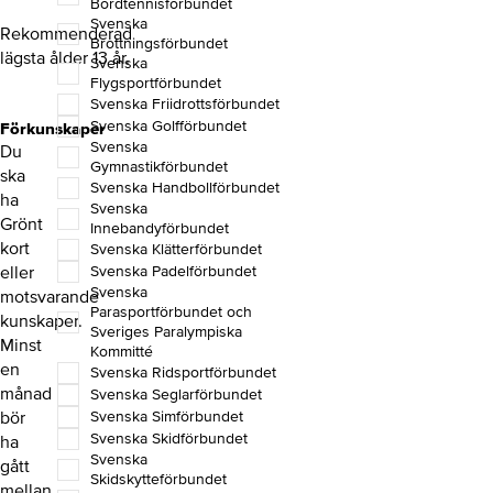
Bordtennisförbundet
Svenska
Rekommenderad
Brottningsförbundet
lägsta ålder 13 år.
Svenska
Flygsportförbundet
Svenska Friidrottsförbundet
Svenska Golfförbundet
Förkunskaper
Svenska
Du
Gymnastikförbundet
ska
Svenska Handbollförbundet
ha
Svenska
Grönt
Innebandyförbundet
kort
Svenska Klätterförbundet
Svenska Padelförbundet
eller
Svenska
motsvarande
Parasportförbundet och
kunskaper.
Sveriges Paralympiska
Minst
Kommitté
en
Svenska Ridsportförbundet
månad
Svenska Seglarförbundet
Svenska Simförbundet
bör
Svenska Skidförbundet
ha
Svenska
gått
Skidskytteförbundet
mellan