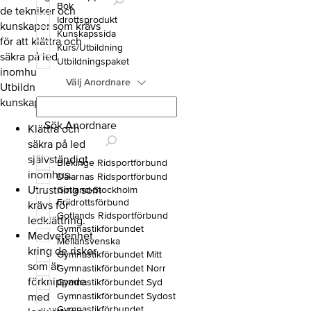
Bok
de tekniker och
Idrottsprodukt
kunskaper som krävs
Kunskapssida
för att klättra och
Kurs/Utbildning
säkra på led
Utbildningspaket
inomhus.
Välj Anordnare
Utbildningen ger dig
kunskaper om:
Sök Anordnare
Klättra och
säkra på led
självständigt
Blekinge Ridsportförbund
inomhus.
Dalarnas Ridsportförbund
Utrustning som
Gotland-Stockholm
Friidrottsförbund
krävs för
Gotlands Ridsportförbund
ledklättring.
Gymnastikförbundet
Medvetenhet
Mellansvenska
kring de risker
Gymnastikförbundet Mitt
som är
Gymnastikförbundet Norr
förknippade
Gymnastikförbundet Syd
med
Gymnastikförbundet Sydost
Gymnastikförbundet