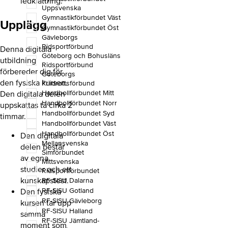
ledklättring.
Uppsvenska
Gymnastikförbundet Väst
Upplägg
Gymnastikförbundet Öst
Gävleborgs
Ridsportförbund
Denna digitala
Göteborg och Bohusläns
utbildning
Ridsportförbund
förbereder dig för
Göteborgs
den fysiska kursen.
Friidrottsförbund
Handbollförbundet Mitt
Den digitala delen
Handbollförbundet Norr
uppskattas ta cirka 2
Handbollförbundet Syd
timmar.
Handbollförbundet Väst
Handbollförbundet Öst
Den digitala
Mellansvenska
delen består
Simförbundet
av egna
Mittsvenska
studier och ett
Ridsportförbundet
kunskapstest.
RF-SISU Dalarna
RF-SISU Gotland
Den fysiska
RF-SISU Gävleborg
kursen tar upp
RF-SISU Halland
samma
RF-SISU Jämtland-
moment som