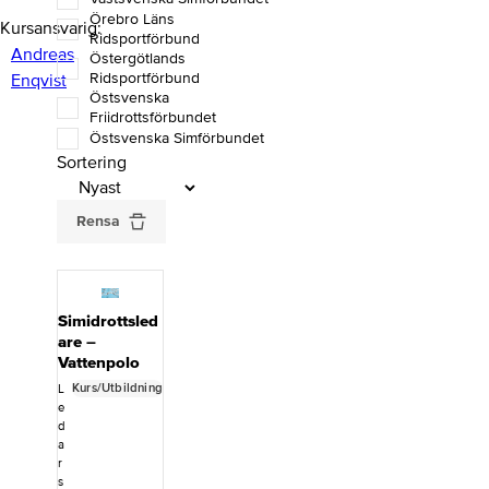
Örebro Läns
Kursansvarig
Ridsportförbund
Andreas
Östergötlands
Ridsportförbund
Enqvist
Östsvenska
Friidrottsförbundet
Östsvenska Simförbundet
Sortering
Rensa
Simidrottsled
are –
Vattenpolo
Kurs/Utbildning
L
e
d
a
r
s