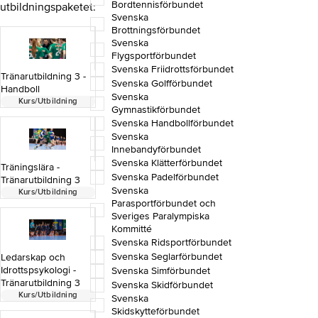
Bordtennisförbundet
utbildningspaketet:
Svenska
Brottningsförbundet
Svenska
Flygsportförbundet
Svenska Friidrottsförbundet
Tränarutbildning 3 -
Svenska Golfförbundet
Handboll
Svenska
Kurs/Utbildning
Gymnastikförbundet
Svenska Handbollförbundet
Svenska
Innebandyförbundet
Svenska Klätterförbundet
Träningslära -
Svenska Padelförbundet
Tränarutbildning 3
Svenska
Kurs/Utbildning
Parasportförbundet och
Sveriges Paralympiska
Kommitté
Svenska Ridsportförbundet
Svenska Seglarförbundet
Ledarskap och
Idrottspsykologi -
Svenska Simförbundet
Tränarutbildning 3
Svenska Skidförbundet
Kurs/Utbildning
Svenska
Skidskytteförbundet