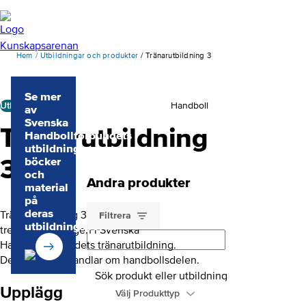
Hem
Utbildningar och produkter
Tränarutbildning 3
Se mer
Utbildningspaket
Handboll
av
Svenska
Tränarutbildning
Handbollförbundets
utbildningar,
3
böcker
och
Andra produkter
material
på
deras
Tränarutbildning 3 är den
Filtrera
utbildningsportal
tredje utbildningen i Svenska
Handbollförbundets tränarutbildning.
Denna modul handlar om handbollsdelen.
Sök produkt eller utbildning
Upplägg
Välj Produkttyp