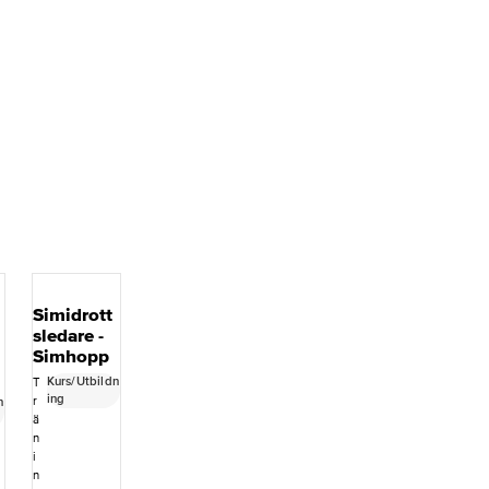
Simidrott
sledare -
Simhopp
Kurs/Utbildn
T
ing
r
n
ä
n
i
n