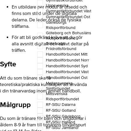
Gymnastikförbundet
Uppsvenska
En utbildare per modul är utsedd och
Gymnastikförbundet Väst
finns som stöd under de digitala
Gymnastikförbundet Öst
delarna. De leder också de fysiska
Gävleborgs
träffarna.
Ridsportförbund
Göteborg och Bohusläns
För att bli godkänd krävs att du gör
Ridsportförbund
alla avsnitt digitalt och aktivt deltar på
Göteborgs
Friidrottsförbund
träffen.
Handbollförbundet Mitt
Handbollförbundet Norr
Syfte
Handbollförbundet Syd
Handbollförbundet Väst
Att du som tränare ska få
Handbollförbundet Öst
Mellansvenska
teoretiska/praktiska kunskaper att använda
Simförbundet
i din tränarvardag inom ämnet handboll.
Mittsvenska
Ridsportförbundet
Målgrupp
RF-SISU Dalarna
RF-SISU Gotland
RF-SISU Gävleborg
Du som är tränare för barn och ungdomar i
RF-SISU Halland
åldern 8-9 år fram till tonårens tillväxtspurt
RF-SISU Jämtland-