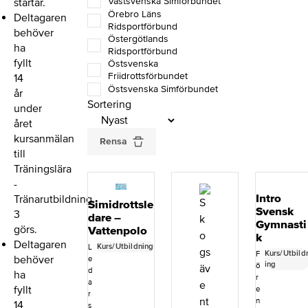
Västsvenska Simförbundet
startar.
Örebro Läns
Deltagaren
Ridsportförbund
behöver
Östergötlands
ha
Ridsportförbund
fyllt
Östsvenska
Friidrottsförbundet
14
Östsvenska Simförbundet
år
Sortering
under
året
kursanmälan
Rensa
till
Träningslära
-
Intro
Tränarutbildning
Simidrottsle
Svensk
3
dare –
Gymnasti
görs.
Vattenpolo
k
Deltagaren
Kurs/Utbildning
L
Kurs/Utbild
F
behöver
e
ing
ö
d
ha
r
a
fyllt
e
r
n
14
s