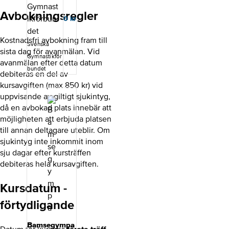
får du lära dig
om
Avbokningsregler
0
kr
gymnastikens
ledarskap,
Kostnadsfri avbokning fram till
rörelsemönster
Svenska
,
sista dag för avanmälan. Vid
Gymnastikför
uppförandekod
avanmälan efter detta datum
en,
bundet
debiteras en del av
utvecklingsmo
kursavgiften (max 850 kr) vid
dellen och om
idrottsrörelsen.
uppvisande av giltigt sjukintyg,
Kursupplägg
då en avbokad plats innebär att
Kursen består
möjligheten att erbjuda platsen
av digitala
till annan deltagare uteblir. Om
självstudier
sjukintyg inte inkommit inom
som du utför
på egen hand.
sju dagar efter kursträffen
För vem Alla
debiteras hela kursavgiften.
ledare inom
Gymnastikförb
Kursdatum -
undets
medlemsföreni
förtydligande
ngar ska
genomföra
Intro Svensk
Bamsegympa