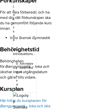
Förkunskaper
,
L
e
För att vara förberedd och ha
d
med dig rätt förkunskaper ska
a
du ha genomfört följande kurs
r
s
innan:
k
a
Intro Svensk Gymnastik
p
Behörighetstid
En
introduktionsku
rs som ger dig
Behörigheten
en första
G
Aktivitetsle
för
Barngymnastik – leka och
inblick i Svensk
y
dare/Träna
Gymnastik.
lära
har inget utgångsdatum
m
re
Kursen ger dig
n
och gäller tills vidare.
inspiration
a
oavsett om du
st
Kursplan
leder träning
ik
eller
organisation.
Här hittar du kursplanen för
Kursinnehåll
Barngymnastik - leka och lära
Genom kursen