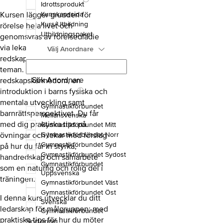
Idrottsprodukt
Kursen lägger grunden för
Kunskapssida
Kurs/Utbildning
rörelse hela livet och
Utbildningspaket
genomsyras av rörelseglädje
via lekar, dans och
Välj Anordnare
redskapsbanor med olika
teman. Genom kursen får du
Sök Anordnare
redskapskännedom, en
introduktion i barns fysiska och
mentala utveckling samt
Gymnastikförbundet
barnrättsperspektivet. Du får
Mellansvenska
med dig praktiska tips på
Gymnastikförbundet Mitt
övningar och lekar med förslag
Gymnastikförbundet Norr
Gymnastikförbundet Syd
på hur du får in styrka,
Gymnastikförbundet Sydost
handredskap och samarbete
Gymnastikförbundet
som en naturlig och rolig del i
Uppsvenska
träningen.
Gymnastikförbundet Väst
Gymnastikförbundet Öst
I denna kurs utvecklar du ditt
Svenska
ledarskap för målgruppen; med
Gymnastikförbundet
praktiska tips för hur du möter
Sortering