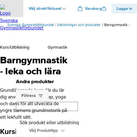
Välj idrott/förbund
Varukorg
Logga in
Svenska Gymnastikförbundet
Utbildningar och produkter
Barngymnastik - leka
Kurs/Utbildning
Gymnastik
Barngymnastik
- leka och lära
Andra produkter
Grundläggande kurs där du lär
Filtrera
dig använda lek, redskap, yoga
och dans för att utveckla de
yngre barnens grundmotorik på
ett lekfullt sätt.
Sök produkt eller utbildning
Kursinnehåll
Välj Produkttyp