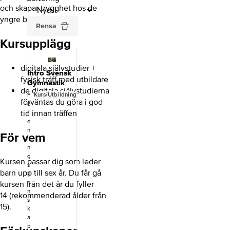
och skapar trygghet hos de
yngre barnen.
Rensa
Kursupplägg
digitala självstudier +
Intro Svensk
fysisk träff med utbildare
Gymnastik
de digitala självstudierna
Kurs/Utbildning
F
förväntas du göra i god
ö
tid innan träffen
r
e
n
För vem
i
n
g
Kursen passar dig som leder
s
barn upp till sex år. Du får gå
k
u
kursen från det år du fyller
n
14 (rekommenderad ålder från
s
15).
k
a
p