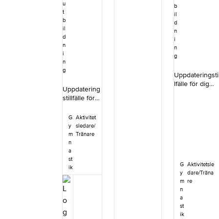
astik och volt
vill bli ledare.
u
bilaga A2 har
b
och vill utbilda
Du får gå
t
il
uppdaterats
dig vidare inom
kursen från det
b
d
efter att
någon av
il
år du fyller 13
n
tävlingspärme
d
Gymnastikförb
(rekommender
i
trycktes. I
n
undets
ad ålder från
n
bilaga A2 har
i
discipliner.
15).Förkunskap
g
”och 7” lagts til
n
Kursinnehåll
erFör att vara
för övningen
g
Genom kursen
förberedd och
Uppdateringsti
Tr11 (Frivolt
lär du dig om
ha med dig rätt
lfälle för dig
sträckt 360°).
Uppdatering
gymnastikens
förkunskaper
som vill behåll
Detta är också
stillfälle för
ledarskap,
ska du ha
din behörighet
förtydligat i
dig som vill
trygga
genomfört
för
Bedömningsre
behålla din
träningsmiljöer,
följande kurser
G
Aktivitet
Truppgymnasti
glemente nivå
behörighet
träningsplaneri
innan:Intro
y
sledare/
k redskap
6-9, under
för
ng samt barn
m
Tränare
Svensk
B.&nbsp;
punkt 2.5.1.1.,
Truppgymna
n
och
GymnastikKurs
Innehåll Du har
tredje punkten
stik redskap
a
ungdomarnas
planHär hittar
tidigare
från slutet. De
C.&nbsp;
st
fysiska och
du kursplan för
genomfört
uppdaterade
G
Aktivitetsle
Innehåll Du
ik
mentala
bamsegympa
kursen
y
dare/Träna
dokumenten
har tidigare
utveckling.&nb
(pdf).Om
Truppgymnasti
m
re
finns på
genomfört
sp;Du utvecklar
paketetKursen
k redskap B
n
Gymnastikförb
kursen
ditt ledarskap
Bamsegympa
och fått med
a
undets
Truppgymna
med kunskap
är ett
dig
st
hemsida –
stik redskap
om hur du som
utbildningspak
ik
kunskap&nbsp
Regionala