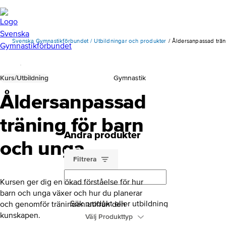
Svenska Gymnastikförbundet
Utbildningar och produkter
Åldersanpassad trän
Kurs/Utbildning
Gymnastik
Åldersanpassad
träning för barn
Andra produkter
och unga
Filtrera
Kursen ger dig en ökad förståelse för hur
barn och unga växer och hur du planerar
Sök produkt eller utbildning
och genomför träningen utifrån den
kunskapen.
Välj Produkttyp