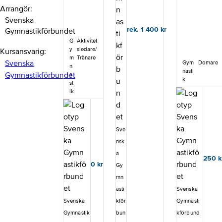
möter och
hand. För
A5-format.
Arrangör
skapar
vem Alla
Samtliga
trygghet hos
Svenska
ledare inom
reglementen
de yngre
Gymnastikfö
rek. 1 400
kr
Gymnastikförbundet
gäller under
barnen.Utbildni
rbundets
tävlingsåret
G
Aktivitet
ngsmaterialet
medlemsför
2026.- Teknisk
y
sledare/
Kursansvarig
innehåller allt
eningar ska
m
Tränare
reglemente-
Svenska
du behöver för
Gym
Domare
genomföra
n
Tävlingsbestä
nasti
att starta en
Intro Svensk
Gymnastikförbundet
a
melser Nivå 6-
k
Bamsegympa-
Gymnastik.
st
9-
grupp direkt
Det är viktigt
ik
Bedömningsre
efter
att du som
glemente Nivå
utbildningen,
ledare
6-9 inklusive
inklusive
förstår
bilagor-
färdiga
kursens
Redskapsregl
Sve
lektioner.Kursu
innehåll och
mente Nivå 6-
nsk
ppläggDigitala
även
9-
självstudier +
tillämpar det
a
Tävlingsbestä
250
k
fysisk träff med
i praktiken, i
0
kr
melser nivå 3-
Gy
utbildare.Kurse
din vardag
och SM-
mn
n är ett
som ledare.
stegen-
utbildningspak
Att efterleva
asti
Svenska
Nationellt
et där
innehållet är
bedömningsre
Svenska
kför
Gymnasti
kursmaterialet,
inte en
glemente ink.
Gymnastik
bun
kförbund
bestående av
engångshän
bilagor (gäller