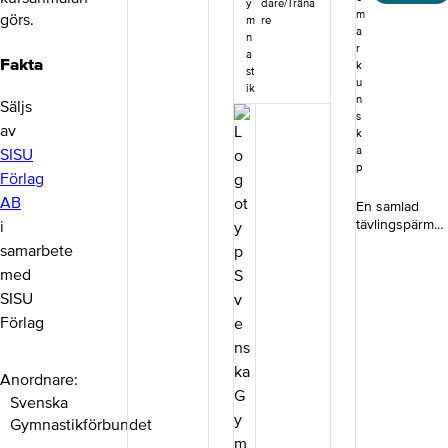
färdiga
träning eller
y
dare/Träna
m
görs.
program som
organisation.
m
re
a
snabbt och
Kursinnehåll
n
r
enkelt gör dig
Genom
a
Fakta
k
till
kursen får
st
u
Bamsegympale
ik
du lära dig
n
Säljs
dare.Kursinneh
om
s
ållPå
gymnastiken
av
k
Bamsegympan
s ledarskap,
a
SISU
provar barnen,
rörelsemöns
p
Förlag
3-6 år, att röra
ter,
sig på olika sätt
uppförandek
AB
En samlad
i de viktiga
oden,
tävlingspärm
i
grundmotorisk
utvecklings
för dig som
samarbete
a färdigheterna
modellen
tränare, ledare
tillsammans
och om
med
eller domare
med Bamse
idrottsrörels
inom
SISU
och hans
en.
truppgymnasti
Förlag
vänner. I denna
Kursupplägg
.Tävlingspärme
kurs utvecklar
Kursen
n innehåller
du ditt
består av
förutom pärm
Anordnare
ledarskap för
digitala
och register
målgruppen;
självstudier
Svenska
följande
med praktiska
som du utför
gällande
Gymnastikförbundet
tips för hur du
på egen
reglementen, i