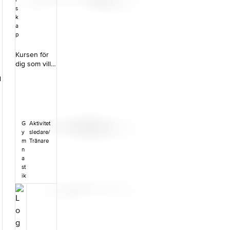
finns på
s
Gymnastikfö
k
rbundets
a
hemsida –
n
p
Regionala
tävlingsregle
Kursen för
r 6-9.Om du
l
dig som vill
vill skriva ut
lära dig
de
l
grundövning
uppdaterade
arna inom
sidorna och
a
redskapsgy
ersätta dem i
mnastiken
din
och hur
tävlingspärm
G
Aktivitet
du&nbsp;på
finns de
y
sledare/
ett kreativt
färdiga för
m
Tränare
sätt kan
utskrift på
n
använda de
Gymnastikfö
a
fasta
st
rbundets
redskapen i
ik
webbplats.
hallen
genom olika
former av
banor och
stationer.&n
;