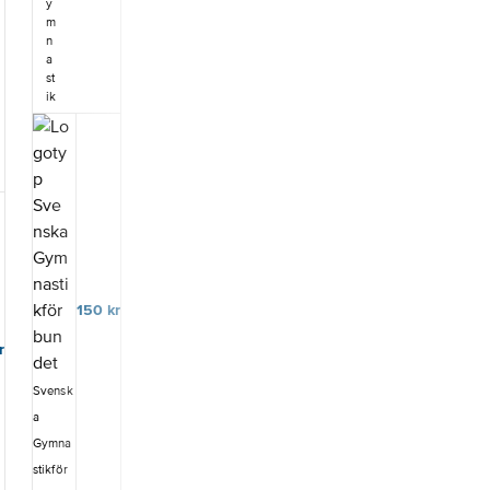
SM-stegen-
y
Nationellt
m
bedömnings
n
reglemente
a
ink. bilagor
st
(gäller på
ik
t
nivåtävlingar
na femman-
m
trean)- Code
of Points
med
svenska
anpassninga
r-
Redskapsre
e
glemente-
150
kr
Arrangörsre
glementeUp
m
r
pdatering i
5
Bedömnings
Svensk
reglemente
nivå 6-9OBS!
a
Bedömnings
Gymna
reglemente
stikför
nivå 6-9 och