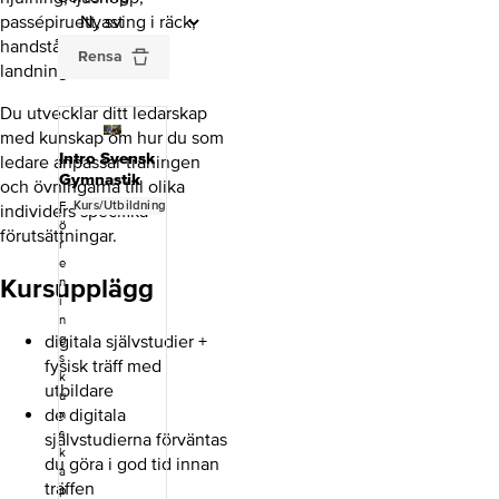
passépiruett, sving i räck,
handstående och
Rensa
landningar.
Du utvecklar ditt ledarskap
med kunskap om hur du som
Intro Svensk
ledare anpassar träningen
Gymnastik
och övningarna till olika
Kurs/Utbildning
F
individers specifika
ö
förutsättningar.
r
e
Kursupplägg
n
i
n
digitala självstudier +
g
s
fysisk träff med
k
utbildare
u
de digitala
n
s
självstudierna förväntas
k
du göra i god tid innan
a
träffen
p