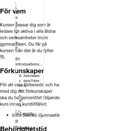
,
L
För vem
e
d
a
Kursen passar dig som är
r
ledare för aktiva i alla åldrar
s
och verksamheter inom
k
a
gymnastiken. Du får gå
p
kursen från det år du fyller
15.
En
introduktionsku
Förkunskaper
rs som ger dig
en första
G
Aktivitetsle
inblick i Svensk
y
dare/Träna
För att vara förberedd och ha
Gymnastik.
m
re
Kursen ger dig
med dig rätt förkunskaper
n
inspiration
a
ska du ha genomfört följande
oavsett om du
st
kurs innan kurstillfället;
leder träning
ik
eller
Intro Svensk Gymnastik
organisation.
Kursinnehåll
Genom kursen
Behörighetstid