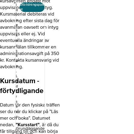
kursavgiften endast mot
Gymnastik. Det
Utbildningspak
I
uppvisande av läkarintyg.
är viktigt att du
et
d
som ledare
Kursmaterial debiteras vid
r
förstår kursens
avbokning efter sista dag för
o
innehåll och
tt
avanmälan oavsett om intyg
även tillämpar
s
uppvisats eller ej. Vid
det i praktiken,
k
eventuella ändringar av
i din vardag
u
som ledare. Att
n
kursanmälan tillkommer en
efterleva
s
administrationsavgift på 350
innehållet är
k
kr. Kontakta kursansvarig vid
inte en
a
avbokning.
p
engångshändel
,
se, utan en
L
kontinuerlig
Kursdatum -
e
process. Om
d
du vill delta på
förtydligande
a
någon av
r
Gymnastikförb
s
Datum för den fysiska träffen
undets andra
k
kurser är det
ser du när du klickar på ”Läs
a
även ett krav
p
mer och boka”. Datumet
att du gått den
nedan,
”Kursstart”
, är då du
här kursen
Grundläggande
får tillgång till och kan börja
först.&nbsp;
kurs som