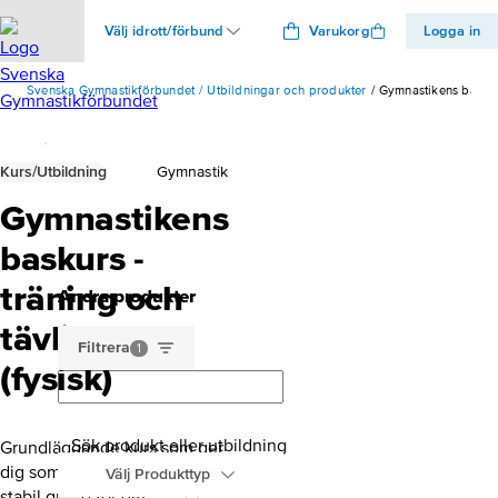
Välj idrott/förbund
Varukorg
Logga in
Svenska Gymnastikförbundet
Utbildningar och produkter
Gymnastikens baskurs
Kurs/Utbildning
Gymnastik
Gymnastikens
baskurs -
träning och
Andra produkter
tävling
Filtrera
1
(fysisk)
Sök produkt eller utbildning
Grundläggande kurs som ger
dig som ledare en bred och
Välj Produkttyp
stabil grund för ditt