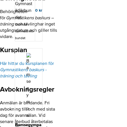
får du lära dig
om
0
kr
Behörigheten
gymnastikens
ledarskap,
för
Gymnastikens baskurs –
rörelsemönster
träning och tävling
har inget
Svenska
,
utgångsdatum och gäller tills
Gymnastikför
uppförandekod
vidare.
en,
bundet
utvecklingsmo
dellen och om
Kursplan
idrottsrörelsen.
Kursupplägg
Kursen består
Här hittar du kursplanen för
av digitala
Gymnastikens baskurs -
självstudier
träning och tävling
som du utför
på egen hand.
Avbokningsregler
För vem Alla
ledare inom
Gymnastikförb
Anmälan är bindande. Fri
undets
avbokning till och med sista
medlemsföreni
ngar ska
dag för avanmälan. Vid
genomföra
senare återbud återbetalas
Intro Svensk
Bamsegympa