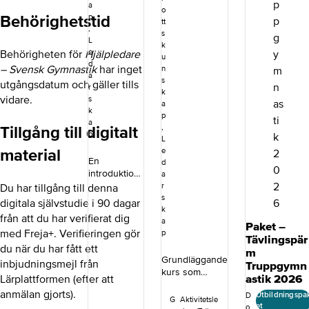
a
o
Behörighetstid
p
tt
,
s
L
k
e
Behörigheten för
Hjälpledare
u
d
– Svensk Gymnastik
har inget
n
a
s
utgångsdatum och gäller tills
r
k
vidare.
s
a
k
p
a
Tillgång till digitalt
,
p
L
material
e
En
d
introduktion
a
skurs som
Du har tillgång till denna
r
ger dig en
s
digitala självstudie i 90 dagar
första inblick
k
från att du har verifierat dig
a
i Svensk
Paket –
med Freja+. Verifieringen gör
p
Gymnastik.
Tävlingspär
du när du har fått ett
Kursen ger
m
Grundläggande
dig
inbjudningsmejl från
Truppgymn
kurs som
inspiration
astik 2026
Lärplattformen (efter att
bygger på ett
oavsett om
anmälan gjorts).
Utbildningspa
koncept med
D
du leder
G
Aktivitetsle
et
o