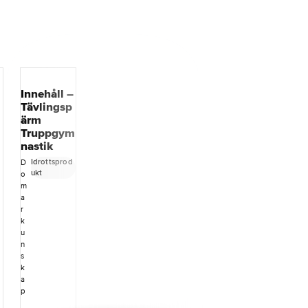
Innehåll –
Tävlingsp
ärm
Truppgym
nastik
Idrottsprod
D
ukt
o
m
a
r
k
u
n
s
k
a
p