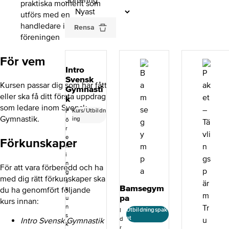
Sortering
praktiska moment som
utförs med en
handledare i den egna
Rensa
föreningen
För vem
Intro
Svensk
Kursen passar dig som har fått
Gymnasti
eller ska få ditt första uppdrag
k
som ledare inom Svensk
Kurs/Utbildn
F
Gymnastik.
ing
ö
r
e
Förkunskaper
n
i
n
För att vara förberedd och ha
g
med dig rätt förkunskaper ska
s
Bamsegym
du ha genomfört följande
k
pa
u
kurs innan:
n
Utbildningspak
I
s
et
d
Intro Svensk Gymnastik
k
r