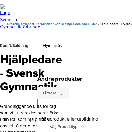
Svenska Gymnastikförbundet
Utbildningar och produkter
Hjälpledare - Svens
Kurs/Utbildning
Gymnastik
Hjälpledare
- Svensk
Andra produkter
Gymnastik
Filtrera
Grundläggande kurs för dig
som vill utvecklas och stärkas
Sök produkt eller utbildning
i din roll som hjälpledare,
oavsett ålder eller
Välj Produkttyp