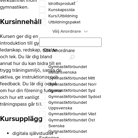
verksamhet inom
Idrottsprodukt
gymnastiken.
Kunskapssida
Kurs/Utbildning
Kursinnehåll
Utbildningspaket
Välj Anordnare
Kursen ger dig en
introduktion till gymnastikens
ledarskap, redskap, rörelse
Sök Anordnare
och lek. Du lär dig bland
annat hur du kan bidra till en
Gymnastikförbundet
trygg träningsmiljö, samla de
Mellansvenska
aktiva, ge instruktioner och
Gymnastikförbundet Mitt
feedback. Du lär dig också
Gymnastikförbundet Norr
om hur din förening fungerar
Gymnastikförbundet Syd
Gymnastikförbundet Sydost
och hur ett vanligt
Gymnastikförbundet
träningspass går till.
Uppsvenska
Gymnastikförbundet Väst
Kursupplägg
Gymnastikförbundet Öst
Svenska
Gymnastikförbundet
digitala självstudier +